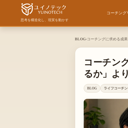
コーチング
思考を構造化し、現実を動かす
パーソナル・ライフコ
原点回帰〜気
BLOG
›
コーチングに求める成果
ウェルスダイナミクス
陰暦カレンダ
Fun&Wealth LLC.
セッション力強化プロ
コーチン
るか」よ
Decision Empower
BLOG
ライフコーチン
WD法人研修プログラ