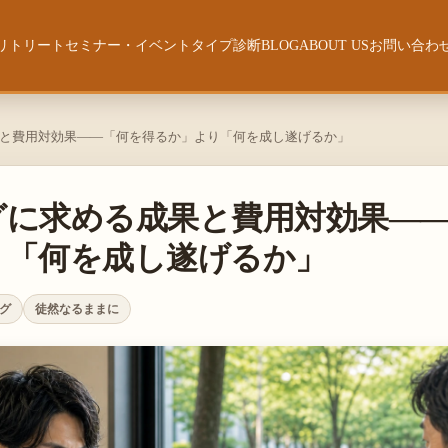
リトリート
セミナー・イベント
タイプ診断
BLOG
ABOUT US
お問い合わ
ーチング
づきの旅〜
【開催一覧】
[無料] 強み・才能診断
ABOUT US
ウェルスダイナミクス・ジーニアステスト
と費用対効果——「何を得るか」より「何を成し遂げるか」
ー【陰暦生活】
人生の時間管理
自分史 〜有田 卓也〜
[無料診断]セカンドキャリア・ライ
フステージ診断
グラム
サラリーマン5.0時代の働き方
グに求める成果と費用対効果—
り「何を成し遂げるか」
[無料] ビジネス4タイプ診断
セッション力強化ワークショップ
エレメンツ・オブ・リーダーシップ
グ
徒然なるままに
ム
ウェルスフィットネス再起動
ウェルスダイナミクス
[WINK]真のストーリーを探す旅
詳解・ウェルスダイナミクス「個人のフロー〜
基礎プリズム編〜」