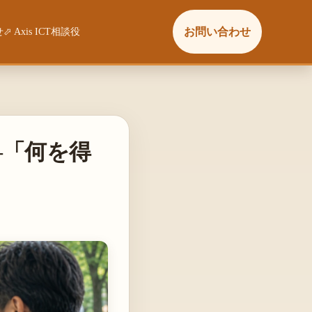
お問い合わせ
せ
⬀ Axis ICT相談役
—「何を得