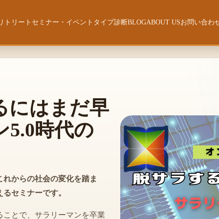
リトリート
セミナー・イベント
タイプ診断
BLOG
ABOUT US
お問い合わ
ーチング
づきの旅〜
【開催一覧】
[無料] 強み・才能診断
ABOUT US
ウェルスダイナミクス・ジーニアステスト
ー【陰暦生活】
人生の時間管理
自分史 〜有田 卓也〜
[無料診断]セカンドキャリア・ライ
フステージ診断
グラム
サラリーマン5.0時代の働き方
るにはまだ早
5.0時代の
[無料] ビジネス4タイプ診断
セッション力強化ワークショップ
エレメンツ・オブ・リーダーシップ
）
ム
ウェルスフィットネス再起動
ウェルスダイナミクス
[WINK]真のストーリーを探す旅
これからの社会の変化を踏ま
詳解・ウェルスダイナミクス「個人のフロー〜
えるセミナーです。
基礎プリズム編〜」
ることで、サラリーマンを卒業