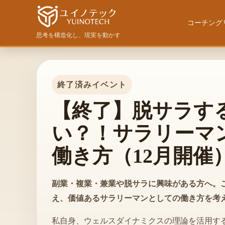
コーチング
思考を構造化し、現実を動かす
パーソナル・ライフコ
原点回帰〜気
ウェルスダイナミクス
陰暦カレンダ
終了済みイベント
Fun&Wealth LLC.
セッション力強化プロ
【終了】脱サラす
い？！サラリーマン
Decision Empower
働き方（12月開催
WD法人研修プログラ
副業・複業・兼業や脱サラに興味がある方へ。
え、価値あるサラリーマンとしての働き方を考
私自身、ウェルスダイナミクスの理論を活用す