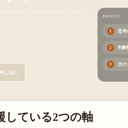
行動が止まりにくい状態を整えるコーチング
セッション力強化プログラム
PROCESS
【動画コンテンツ】
思考
う
ユイノテック・オンライン
判断
次の
申し込む
援している2つの軸