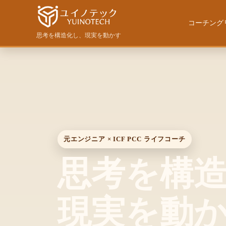
コーチング
思考を構造化し、現実を動かす
パーソナル・ライフ
原点回帰〜
ウェルスダイナミク
陰暦カレン
Fun&Wealth LLC
セッション力強化プ
Decision Empower
元エンジニア × ICF PCC ライフコーチ
WD法人研修プログ
思考を構
現実を動