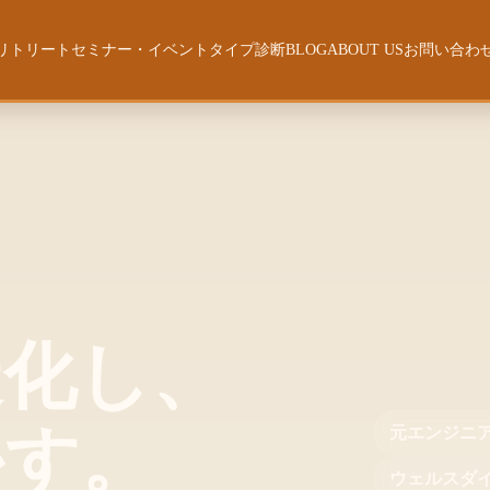
リトリート
セミナー・イベント
タイプ診断
BLOG
ABOUT US
お問い合わ
コーチング
気づきの旅〜
【開催一覧】
[無料] 強み・才能診断
ABOUT US
ウェルスダイナミクス・ジーニアステスト
ス
ダー【陰暦生活】
人生の時間管理
自分史 〜有田 卓也〜
[無料診断]セカンドキャリア・
.
ライフステージ診断
ログラム
サラリーマン5.0時代の働き方
[無料] ビジネス4タイプ診断
セッション力強化ワークショッ
エレメンツ・オブ・リーダーシップ
プ
ラム
造化し、
ウェルスダイナミクス
ウェルスフィットネス再起動
かす。
[WINK]真のストーリーを探す旅
元エンジニ
詳解・ウェルスダイナミクス「個人のフロ
ウェルスダ
ー〜基礎プリズム編〜」