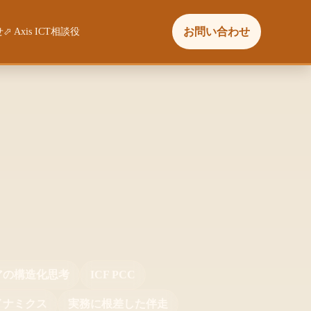
お問い合わせ
せ
⬀ Axis ICT相談役
アの
構造化思考
ICF PCC
イナミクス
実務に根差した伴走